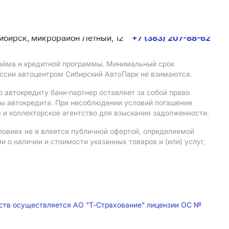
сибирск, микрорайон Летный, 12
+7 (383) 207-88-62
 займа и кредитной программы. Минимальный срок
иссии автоцентром Сибирский АвтоПарк не взимаются.
 автокредиту банк-партнер оставляет за собой право
мы автокредита. При несоблюдении условий погашения
 и коллекторское агентство для взыскания задолженности.
ловиях не я вляется публичной офертой, определяемой
о наличии и стоимости указанных товаров и (или) услуг,
дств осуществляется АО "Т-Страхование" лицензии ОС №