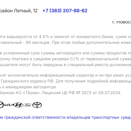
район Летный, 12
+7 (383) 207-88-62
г. Ново
ита варьируется от 4.9%
и зависит от конкретного банка, сумм
ксимальный - 96 месяцев. При этом любые дополнительные ком
в условленный срок суммы автокредита или суммы процентов по
рочку платежа в среднем размере 0,1% от первоначальной сум
рушителе могут быть переданы в специальный реестр должников
сит исключительно информационный характер и ни при каких ус
Гражданского кодекса РФ. Для получения подробной информации 
ь к менеджерам автоцентра
 банком АO «ТБанк».
Лицензия ЦБ РФ № 2673 от 09.07.2024.
ие гражданской ответственности владельцев транспортных сре