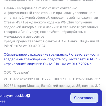
Данный Интернет-сайт носит исключительно
информационный характер и ни при каких условиях не я
вляется публичной офертой, определяемой положениями
Статьи 437 Гражданского кодекса РФ. Для получения
подробной информации о наличии и стоимости указанных
товаров и (или) услуг, пожалуйста, обращайтесь к
менеджерам автоцентра
Кредит предоставляется банком АO «ТБанк».
Лицензия ЦБ
РФ № 2673 от 09.07.2024.
Обязательное страхование гражданской ответственности
владельцев транспортных средств осуществляется АО "Т-
Страхование" лицензии ОС № 0191-03 от 01.07.2024 г.
ООО "Орвалон"
ИНН: 9723262082
/ КПП: 772301001
/ ОГРН: 1257700451557
109651, город Москва, Батайский проезд, д. 35, помещ. 3/2
Политика в отношении обработки персональных данных
ользуем cookies
Я согласен
Согласие на рекламную рассылку
нее
Правовая информация