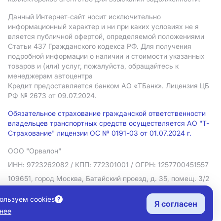
Данный Интернет-сайт носит исключительно
информационный характер и ни при каких условиях не я
вляется публичной офертой, определяемой положениями
Статьи 437 Гражданского кодекса РФ. Для получения
подробной информации о наличии и стоимости указанных
товаров и (или) услуг, пожалуйста, обращайтесь к
менеджерам автоцентра
Кредит предоставляется банком АO «ТБанк».
Лицензия ЦБ
РФ № 2673 от 09.07.2024.
Обязательное страхование гражданской ответственности
владельцев транспортных средств осуществляется АО "Т-
Страхование" лицензии ОС № 0191-03 от 01.07.2024 г.
ООО "Орвалон"
ИНН: 9723262082
/ КПП: 772301001
/ ОГРН: 1257700451557
109651, город Москва, Батайский проезд, д. 35, помещ. 3/2
Политика в отношении обработки персональных данных
ользуем cookies
Я согласен
Согласие на рекламную рассылку
нее
Правовая информация