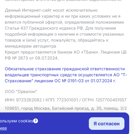
Данный Интернет-сайт носит исключительно
информационный характер и ни при каких условиях не я
вляется публичной офертой, определяемой положениями
Статьи 437 Гражданского кодекса РФ. Для получения
подробной информации о наличии и стоимости указанных
товаров и (или) услуг, пожалуйста, обращайтесь к
менеджерам автоцентра
Кредит предоставляется банком АO «ТБанк».
Лицензия ЦБ
РФ № 2673 от 09.07.2024.
Обязательное страхование гражданской ответственности
владельцев транспортных средств осуществляется АО "Т-
Страхование" лицензии ОС № 0191-03 от 01.07.2024 г.
ООО "Орвалон"
ИНН: 9723262082
/ КПП: 772301001
/ ОГРН: 1257700451557
109651, город Москва, Батайский проезд, д. 35, помещ. 3/2
Политика в отношении обработки персональных данных
ользуем cookies
Я согласен
Согласие на рекламную рассылку
нее
Правовая информация