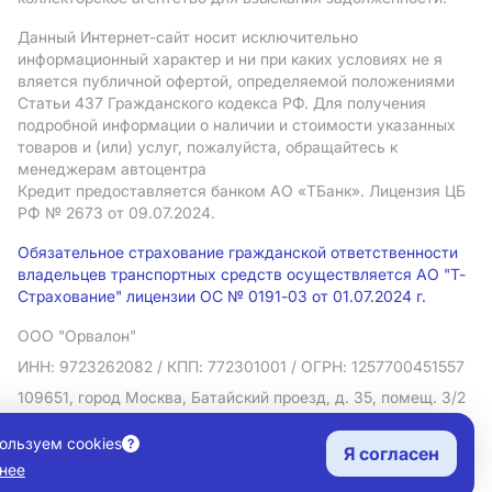
Данный Интернет-сайт носит исключительно
информационный характер и ни при каких условиях не я
вляется публичной офертой, определяемой положениями
Статьи 437 Гражданского кодекса РФ. Для получения
подробной информации о наличии и стоимости указанных
товаров и (или) услуг, пожалуйста, обращайтесь к
менеджерам автоцентра
Кредит предоставляется банком АO «ТБанк».
Лицензия ЦБ
РФ № 2673 от 09.07.2024.
Обязательное страхование гражданской ответственности
владельцев транспортных средств осуществляется АО "Т-
Страхование" лицензии ОС № 0191-03 от 01.07.2024 г.
ООО "Орвалон"
ИНН: 9723262082
/ КПП: 772301001
/ ОГРН: 1257700451557
109651, город Москва, Батайский проезд, д. 35, помещ. 3/2
Политика в отношении обработки персональных данных
ользуем cookies
Я согласен
Согласие на рекламную рассылку
нее
Правовая информация