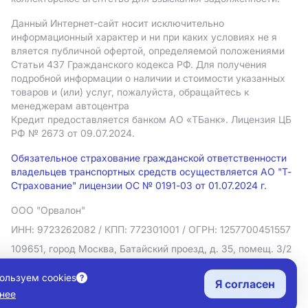
Данный Интернет-сайт носит исключительно
информационный характер и ни при каких условиях не я
вляется публичной офертой, определяемой положениями
Статьи 437 Гражданского кодекса РФ. Для получения
подробной информации о наличии и стоимости указанных
товаров и (или) услуг, пожалуйста, обращайтесь к
менеджерам автоцентра
Кредит предоставляется банком АO «ТБанк».
Лицензия ЦБ
РФ № 2673 от 09.07.2024.
Обязательное страхование гражданской ответственности
владельцев транспортных средств осуществляется АО "Т-
Страхование" лицензии ОС № 0191-03 от 01.07.2024 г.
ООО "Орвалон"
ИНН: 9723262082
/ КПП: 772301001
/ ОГРН: 1257700451557
109651, город Москва, Батайский проезд, д. 35, помещ. 3/2
Политика в отношении обработки персональных данных
ользуем cookies
Я согласен
Согласие на рекламную рассылку
нее
Правовая информация