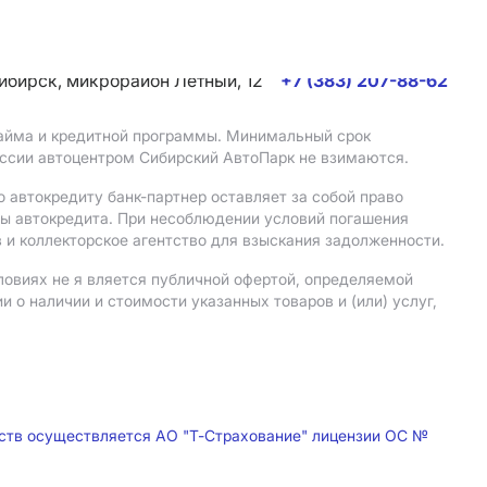
сибирск, микрорайон Летный, 12
+7 (383) 207-88-62
 займа и кредитной программы. Минимальный срок
иссии автоцентром Сибирский АвтоПарк не взимаются.
 автокредиту банк-партнер оставляет за собой право
мы автокредита. При несоблюдении условий погашения
 и коллекторское агентство для взыскания задолженности.
ловиях не я вляется публичной офертой, определяемой
о наличии и стоимости указанных товаров и (или) услуг,
дств осуществляется АО "Т-Страхование" лицензии ОС №