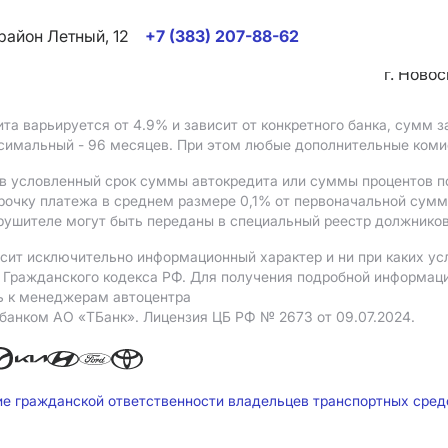
район Летный, 12
+7 (383) 207-88-62
г. Ново
ита варьируется от 4.9%
и зависит от конкретного банка, сумм
ксимальный - 96 месяцев. При этом любые дополнительные ком
в условленный срок суммы автокредита или суммы процентов по
рочку платежа в среднем размере 0,1% от первоначальной сум
рушителе могут быть переданы в специальный реестр должников
сит исключительно информационный характер и ни при каких ус
Гражданского кодекса РФ. Для получения подробной информации 
ь к менеджерам автоцентра
 банком АO «ТБанк».
Лицензия ЦБ РФ № 2673 от 09.07.2024.
ие гражданской ответственности владельцев транспортных сре