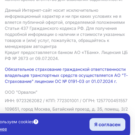
Данный Интернет-сайт носит исключительно
информационный характер и ни при каких условиях не я
вляется публичной офертой, определяемой положениями
Статьи 437 Гражданского кодекса РФ. Для получения
подробной информации о наличии и стоимости указанных
товаров и (или) услуг, пожалуйста, обращайтесь к
менеджерам автоцентра
Кредит предоставляется банком АO «ТБанк».
Лицензия ЦБ
РФ № 2673 от 09.07.2024.
Обязательное страхование гражданской ответственности
владельцев транспортных средств осуществляется АО "Т-
Страхование" лицензии ОС № 0191-03 от 01.07.2024 г.
ООО "Орвалон"
ИНН: 9723262082
/ КПП: 772301001
/ ОГРН: 1257700451557
109651, город Москва, Батайский проезд, д. 35, помещ. 3/2
Политика в отношении обработки персональных данных
ользуем cookies
Я согласен
Согласие на рекламную рассылку
нее
Правовая информация