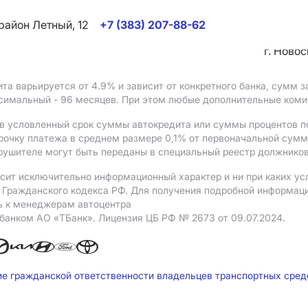
район Летный, 12
+7 (383) 207-88-62
г. Ново
ита варьируется от 4.9%
и зависит от конкретного банка, сумм
ксимальный - 96 месяцев. При этом любые дополнительные ком
в условленный срок суммы автокредита или суммы процентов по
рочку платежа в среднем размере 0,1% от первоначальной сум
рушителе могут быть переданы в специальный реестр должников
сит исключительно информационный характер и ни при каких ус
Гражданского кодекса РФ. Для получения подробной информации 
ь к менеджерам автоцентра
 банком АO «ТБанк».
Лицензия ЦБ РФ № 2673 от 09.07.2024.
ие гражданской ответственности владельцев транспортных сре