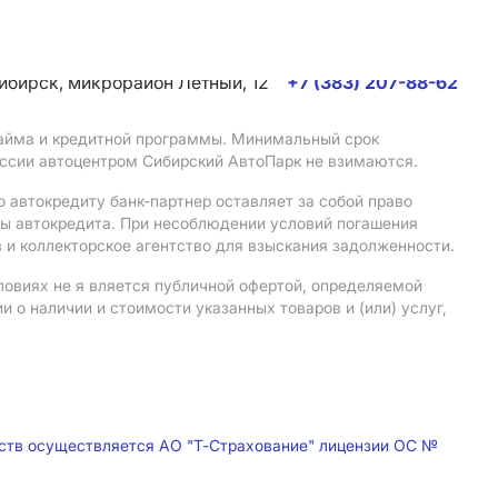
сибирск, микрорайон Летный, 12
+7 (383) 207-88-62
 займа и кредитной программы. Минимальный срок
иссии автоцентром Сибирский АвтоПарк не взимаются.
 автокредиту банк-партнер оставляет за собой право
мы автокредита. При несоблюдении условий погашения
 и коллекторское агентство для взыскания задолженности.
ловиях не я вляется публичной офертой, определяемой
о наличии и стоимости указанных товаров и (или) услуг,
дств осуществляется АО "Т-Страхование" лицензии ОС №