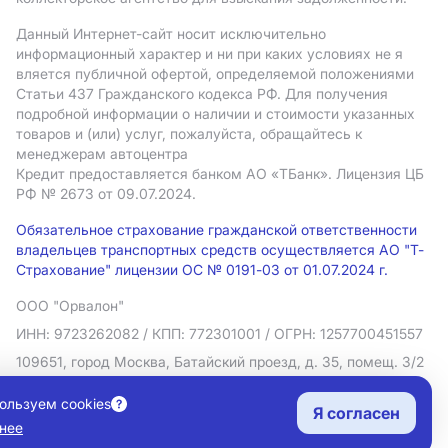
Данный Интернет-сайт носит исключительно
информационный характер и ни при каких условиях не я
вляется публичной офертой, определяемой положениями
Статьи 437 Гражданского кодекса РФ. Для получения
подробной информации о наличии и стоимости указанных
товаров и (или) услуг, пожалуйста, обращайтесь к
менеджерам автоцентра
Кредит предоставляется банком АO «ТБанк».
Лицензия ЦБ
РФ № 2673 от 09.07.2024.
Обязательное страхование гражданской ответственности
владельцев транспортных средств осуществляется АО "Т-
Страхование" лицензии ОС № 0191-03 от 01.07.2024 г.
ООО "Орвалон"
ИНН: 9723262082
/ КПП: 772301001
/ ОГРН: 1257700451557
109651, город Москва, Батайский проезд, д. 35, помещ. 3/2
Политика в отношении обработки персональных данных
ользуем cookies
Я согласен
Согласие на рекламную рассылку
нее
Правовая информация