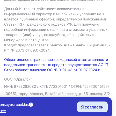
Данный Интернет-сайт носит исключительно
информационный характер и ни при каких условиях не я
вляется публичной офертой, определяемой положениями
Статьи 437 Гражданского кодекса РФ. Для получения
подробной информации о наличии и стоимости указанных
товаров и (или) услуг, пожалуйста, обращайтесь к
менеджерам автоцентра
Кредит предоставляется банком АO «ТБанк».
Лицензия ЦБ
РФ № 2673 от 09.07.2024.
Обязательное страхование гражданской ответственности
владельцев транспортных средств осуществляется АО "Т-
Страхование" лицензии ОС № 0191-03 от 01.07.2024 г.
ООО "Орвалон"
ИНН: 9723262082
/ КПП: 772301001
/ ОГРН: 1257700451557
109651, город Москва, Батайский проезд, д. 35, помещ. 3/2
Политика в отношении обработки персональных данных
ользуем cookies
Я согласен
Согласие на рекламную рассылку
нее
Правовая информация