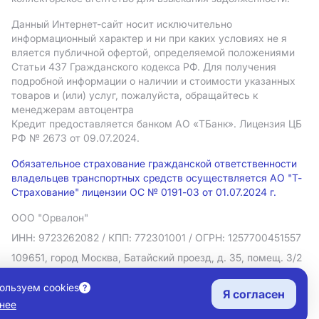
Данный Интернет-сайт носит исключительно
информационный характер и ни при каких условиях не я
вляется публичной офертой, определяемой положениями
Статьи 437 Гражданского кодекса РФ. Для получения
подробной информации о наличии и стоимости указанных
товаров и (или) услуг, пожалуйста, обращайтесь к
менеджерам автоцентра
Кредит предоставляется банком АO «ТБанк».
Лицензия ЦБ
РФ № 2673 от 09.07.2024.
Обязательное страхование гражданской ответственности
владельцев транспортных средств осуществляется АО "Т-
Страхование" лицензии ОС № 0191-03 от 01.07.2024 г.
ООО "Орвалон"
ИНН: 9723262082
/ КПП: 772301001
/ ОГРН: 1257700451557
109651, город Москва, Батайский проезд, д. 35, помещ. 3/2
Политика в отношении обработки персональных данных
ользуем cookies
Я согласен
Согласие на рекламную рассылку
нее
Правовая информация