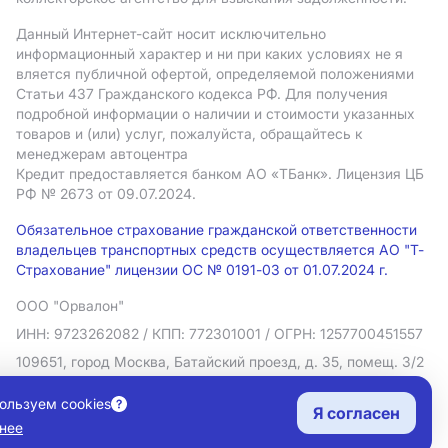
Данный Интернет-сайт носит исключительно
информационный характер и ни при каких условиях не я
вляется публичной офертой, определяемой положениями
Статьи 437 Гражданского кодекса РФ. Для получения
подробной информации о наличии и стоимости указанных
товаров и (или) услуг, пожалуйста, обращайтесь к
менеджерам автоцентра
Кредит предоставляется банком АO «ТБанк».
Лицензия ЦБ
РФ № 2673 от 09.07.2024.
Обязательное страхование гражданской ответственности
владельцев транспортных средств осуществляется АО "Т-
Страхование" лицензии ОС № 0191-03 от 01.07.2024 г.
ООО "Орвалон"
ИНН: 9723262082
/ КПП: 772301001
/ ОГРН: 1257700451557
109651, город Москва, Батайский проезд, д. 35, помещ. 3/2
Политика в отношении обработки персональных данных
ользуем cookies
Я согласен
Согласие на рекламную рассылку
нее
Правовая информация