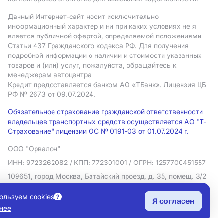
Данный Интернет-сайт носит исключительно
информационный характер и ни при каких условиях не я
вляется публичной офертой, определяемой положениями
Статьи 437 Гражданского кодекса РФ. Для получения
подробной информации о наличии и стоимости указанных
товаров и (или) услуг, пожалуйста, обращайтесь к
менеджерам автоцентра
Кредит предоставляется банком АO «ТБанк».
Лицензия ЦБ
РФ № 2673 от 09.07.2024.
Обязательное страхование гражданской ответственности
владельцев транспортных средств осуществляется АО "Т-
Страхование" лицензии ОС № 0191-03 от 01.07.2024 г.
ООО "Орвалон"
ИНН: 9723262082
/ КПП: 772301001
/ ОГРН: 1257700451557
109651, город Москва, Батайский проезд, д. 35, помещ. 3/2
Политика в отношении обработки персональных данных
ользуем cookies
Я согласен
Согласие на рекламную рассылку
нее
Правовая информация