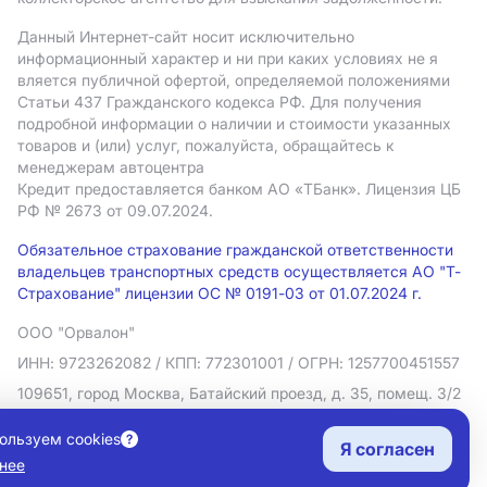
Данный Интернет-сайт носит исключительно
информационный характер и ни при каких условиях не я
вляется публичной офертой, определяемой положениями
Статьи 437 Гражданского кодекса РФ. Для получения
подробной информации о наличии и стоимости указанных
товаров и (или) услуг, пожалуйста, обращайтесь к
менеджерам автоцентра
Кредит предоставляется банком АO «ТБанк».
Лицензия ЦБ
РФ № 2673 от 09.07.2024.
Обязательное страхование гражданской ответственности
владельцев транспортных средств осуществляется АО "Т-
Страхование" лицензии ОС № 0191-03 от 01.07.2024 г.
ООО "Орвалон"
ИНН: 9723262082
/ КПП: 772301001
/ ОГРН: 1257700451557
109651, город Москва, Батайский проезд, д. 35, помещ. 3/2
Политика в отношении обработки персональных данных
ользуем cookies
Я согласен
Согласие на рекламную рассылку
нее
Правовая информация