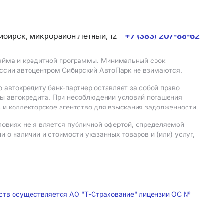
сибирск, микрорайон Летный, 12
+7 (383) 207-88-62
 займа и кредитной программы. Минимальный срок
иссии автоцентром Сибирский АвтоПарк не взимаются.
 автокредиту банк-партнер оставляет за собой право
мы автокредита. При несоблюдении условий погашения
 и коллекторское агентство для взыскания задолженности.
ловиях не я вляется публичной офертой, определяемой
о наличии и стоимости указанных товаров и (или) услуг,
дств осуществляется АО "Т-Страхование" лицензии ОС №