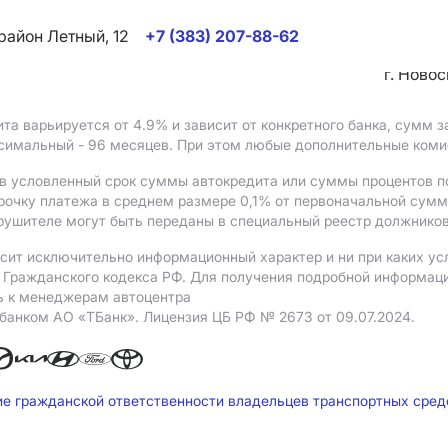
район Летный, 12
+7 (383) 207-88-62
г. Ново
ита варьируется от 4.9%
и зависит от конкретного банка, сумм
ксимальный - 96 месяцев. При этом любые дополнительные ком
в условленный срок суммы автокредита или суммы процентов по
рочку платежа в среднем размере 0,1% от первоначальной сум
рушителе могут быть переданы в специальный реестр должников
сит исключительно информационный характер и ни при каких ус
Гражданского кодекса РФ. Для получения подробной информации 
ь к менеджерам автоцентра
 банком АO «ТБанк».
Лицензия ЦБ РФ № 2673 от 09.07.2024.
ие гражданской ответственности владельцев транспортных сре