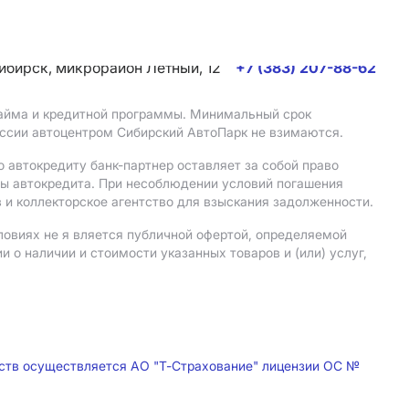
сибирск, микрорайон Летный, 12
+7 (383) 207-88-62
 займа и кредитной программы. Минимальный срок
иссии автоцентром Сибирский АвтоПарк не взимаются.
 автокредиту банк-партнер оставляет за собой право
мы автокредита. При несоблюдении условий погашения
 и коллекторское агентство для взыскания задолженности.
ловиях не я вляется публичной офертой, определяемой
о наличии и стоимости указанных товаров и (или) услуг,
дств осуществляется АО "Т-Страхование" лицензии ОС №