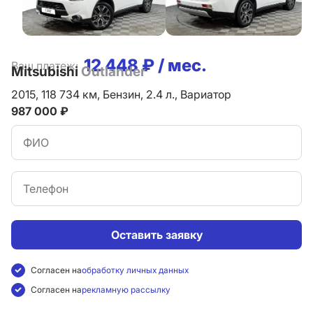
12 448 ₽ / мес.
Ваш платеж:
Mitsubishi
Outlander
2015,
118 734 км,
Бензин,
2.4 л.,
Вариатор
987 000 ₽
Оставить заявку
Согласен на
обработку личных данных
Согласен на
рекламную рассылку