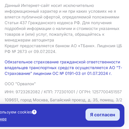
Данный Интернет-сайт носит исключительно
информационный характер и ни при каких условиях не я
вляется публичной офертой, определяемой положениями
Статьи 437 Гражданского кодекса РФ. Для получения
подробной информации о наличии и стоимости указанных
товаров и (или) услуг, пожалуйста, обращайтесь к
менеджерам автоцентра
Кредит предоставляется банком АO «ТБанк».
Лицензия ЦБ
РФ № 2673 от 09.07.2024.
Обязательное страхование гражданской ответственности
владельцев транспортных средств осуществляется АО "Т-
Страхование" лицензии ОС № 0191-03 от 01.07.2024 г.
ООО "Орвалон"
ИНН: 9723262082
/ КПП: 772301001
/ ОГРН: 1257700451557
109651, город Москва, Батайский проезд, д. 35, помещ. 3/2
Политика в отношении обработки персональных данных
ользуем cookies
Я согласен
Согласие на рекламную рассылку
нее
Правовая информация