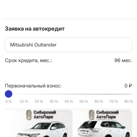
Заявка на автокредит
Mitsubishi Outlander
Срок кредита, мес.:
96 мес.
Первоначальный взнос:
0 ₽
0 %
10 %
20 %
30 %
40 %
50 %
60 %
70 %
80 %