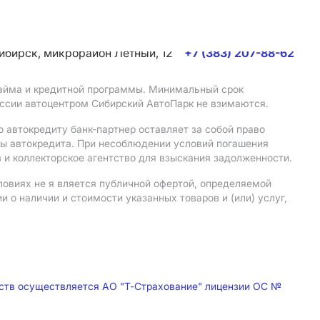
сибирск, микрорайон Летный, 12
+7 (383) 207-88-62
 займа и кредитной программы. Минимальный срок
иссии автоцентром Сибирский АвтоПарк не взимаются.
 автокредиту банк-партнер оставляет за собой право
мы автокредита. При несоблюдении условий погашения
 и коллекторское агентство для взыскания задолженности.
ловиях не я вляется публичной офертой, определяемой
о наличии и стоимости указанных товаров и (или) услуг,
дств осуществляется АО "Т-Страхование" лицензии ОС №