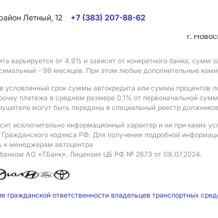
район Летный, 12
+7 (383) 207-88-62
г. Ново
ита варьируется от 4.9%
и зависит от конкретного банка, сумм
ксимальный - 96 месяцев. При этом любые дополнительные ком
в условленный срок суммы автокредита или суммы процентов по
рочку платежа в среднем размере 0,1% от первоначальной сум
рушителе могут быть переданы в специальный реестр должников
сит исключительно информационный характер и ни при каких ус
Гражданского кодекса РФ. Для получения подробной информации 
ь к менеджерам автоцентра
 банком АO «ТБанк».
Лицензия ЦБ РФ № 2673 от 09.07.2024.
ие гражданской ответственности владельцев транспортных сре