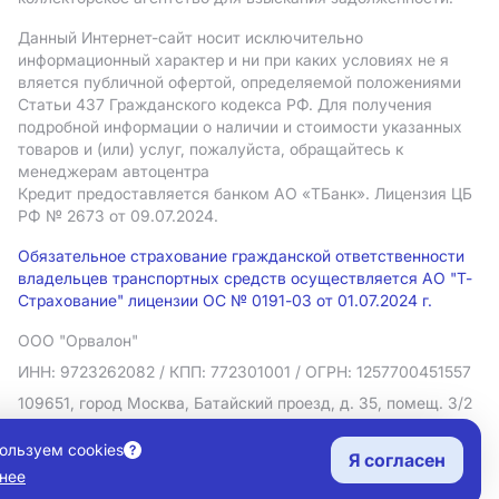
Данный Интернет-сайт носит исключительно
информационный характер и ни при каких условиях не я
вляется публичной офертой, определяемой положениями
Статьи 437 Гражданского кодекса РФ. Для получения
подробной информации о наличии и стоимости указанных
товаров и (или) услуг, пожалуйста, обращайтесь к
менеджерам автоцентра
Кредит предоставляется банком АO «ТБанк».
Лицензия ЦБ
РФ № 2673 от 09.07.2024.
Обязательное страхование гражданской ответственности
владельцев транспортных средств осуществляется АО "Т-
Страхование" лицензии ОС № 0191-03 от 01.07.2024 г.
ООО "Орвалон"
ИНН: 9723262082
/ КПП: 772301001
/ ОГРН: 1257700451557
109651, город Москва, Батайский проезд, д. 35, помещ. 3/2
Политика в отношении обработки персональных данных
ользуем cookies
Я согласен
Согласие на рекламную рассылку
нее
Правовая информация