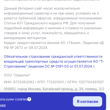
Данный Интернет-сайт носит исключительно
информационный характер и ни при каких условиях не я
вляется публичной офертой, определяемой положениями
Статьи 437 Гражданского кодекса РФ. Для получения
подробной информации о наличии и стоимости указанных
товаров и (или) услуг, пожалуйста, обращайтесь к
менеджерам автоцентра
Кредит предоставляется банком АO «ТБанк».
Лицензия ЦБ
РФ № 2673 от 09.07.2024.
Обязательное страхование гражданской ответственности
владельцев транспортных средств осуществляется АО "Т-
Страхование" лицензии ОС № 0191-03 от 01.07.2024 г.
ООО "Орвалон"
ИНН: 9723262082
/ КПП: 772301001
/ ОГРН: 1257700451557
109651, город Москва, Батайский проезд, д. 35, помещ. 3/2
Политика в отношении обработки персональных данных
ользуем cookies
Я согласен
Согласие на рекламную рассылку
нее
Правовая информация