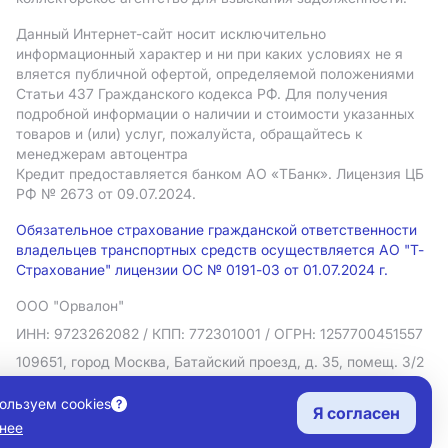
Данный Интернет-сайт носит исключительно
информационный характер и ни при каких условиях не я
вляется публичной офертой, определяемой положениями
Статьи 437 Гражданского кодекса РФ. Для получения
подробной информации о наличии и стоимости указанных
товаров и (или) услуг, пожалуйста, обращайтесь к
менеджерам автоцентра
Кредит предоставляется банком АO «ТБанк».
Лицензия ЦБ
РФ № 2673 от 09.07.2024.
Обязательное страхование гражданской ответственности
владельцев транспортных средств осуществляется АО "Т-
Страхование" лицензии ОС № 0191-03 от 01.07.2024 г.
ООО "Орвалон"
ИНН: 9723262082
/ КПП: 772301001
/ ОГРН: 1257700451557
109651, город Москва, Батайский проезд, д. 35, помещ. 3/2
Политика в отношении обработки персональных данных
ользуем cookies
Я согласен
Согласие на рекламную рассылку
нее
Правовая информация