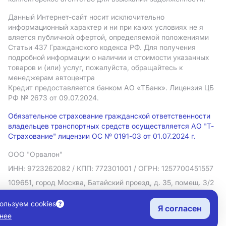
Данный Интернет-сайт носит исключительно
информационный характер и ни при каких условиях не я
вляется публичной офертой, определяемой положениями
Статьи 437 Гражданского кодекса РФ. Для получения
подробной информации о наличии и стоимости указанных
товаров и (или) услуг, пожалуйста, обращайтесь к
менеджерам автоцентра
Кредит предоставляется банком АO «ТБанк».
Лицензия ЦБ
РФ № 2673 от 09.07.2024.
Обязательное страхование гражданской ответственности
владельцев транспортных средств осуществляется АО "Т-
Страхование" лицензии ОС № 0191-03 от 01.07.2024 г.
ООО "Орвалон"
ИНН: 9723262082
/ КПП: 772301001
/ ОГРН: 1257700451557
109651, город Москва, Батайский проезд, д. 35, помещ. 3/2
Политика в отношении обработки персональных данных
ользуем cookies
Я согласен
Согласие на рекламную рассылку
нее
Правовая информация