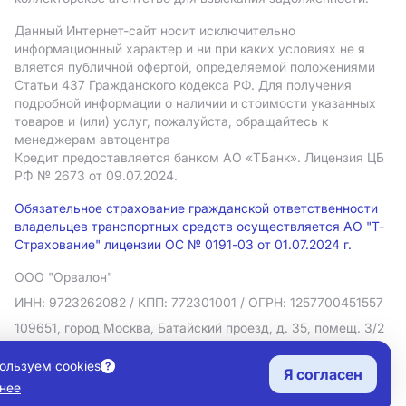
Данный Интернет-сайт носит исключительно
информационный характер и ни при каких условиях не я
вляется публичной офертой, определяемой положениями
Статьи 437 Гражданского кодекса РФ. Для получения
подробной информации о наличии и стоимости указанных
товаров и (или) услуг, пожалуйста, обращайтесь к
менеджерам автоцентра
Кредит предоставляется банком АO «ТБанк».
Лицензия ЦБ
РФ № 2673 от 09.07.2024.
Обязательное страхование гражданской ответственности
владельцев транспортных средств осуществляется АО "Т-
Страхование" лицензии ОС № 0191-03 от 01.07.2024 г.
ООО "Орвалон"
ИНН: 9723262082
/ КПП: 772301001
/ ОГРН: 1257700451557
109651, город Москва, Батайский проезд, д. 35, помещ. 3/2
Политика в отношении обработки персональных данных
ользуем cookies
Я согласен
Согласие на рекламную рассылку
нее
Правовая информация