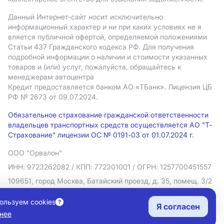
Данный Интернет-сайт носит исключительно
информационный характер и ни при каких условиях не я
вляется публичной офертой, определяемой положениями
Статьи 437 Гражданского кодекса РФ. Для получения
подробной информации о наличии и стоимости указанных
товаров и (или) услуг, пожалуйста, обращайтесь к
менеджерам автоцентра
Кредит предоставляется банком АO «ТБанк».
Лицензия ЦБ
РФ № 2673 от 09.07.2024.
Обязательное страхование гражданской ответственности
владельцев транспортных средств осуществляется АО "Т-
Страхование" лицензии ОС № 0191-03 от 01.07.2024 г.
ООО "Орвалон"
ИНН: 9723262082
/ КПП: 772301001
/ ОГРН: 1257700451557
109651, город Москва, Батайский проезд, д. 35, помещ. 3/2
Политика в отношении обработки персональных данных
ользуем cookies
Я согласен
Согласие на рекламную рассылку
нее
Правовая информация