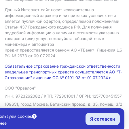
Данный Интернет-сайт носит исключительно
информационный характер и ни при каких условиях не я
вляется публичной офертой, определяемой положениями
Статьи 437 Гражданского кодекса РФ. Для получения
подробной информации о наличии и стоимости указанных
товаров и (или) услуг, пожалуйста, обращайтесь к
менеджерам автоцентра
Кредит предоставляется банком АO «ТБанк».
Лицензия ЦБ
РФ № 2673 от 09.07.2024.
Обязательное страхование гражданской ответственности
владельцев транспортных средств осуществляется АО "Т-
Страхование" лицензии ОС № 0191-03 от 01.07.2024 г.
ООО "Орвалон"
ИНН: 9723262082
/ КПП: 772301001
/ ОГРН: 1257700451557
109651, город Москва, Батайский проезд, д. 35, помещ. 3/2
Политика в отношении обработки персональных данных
ользуем cookies
Я согласен
Согласие на рекламную рассылку
нее
Правовая информация