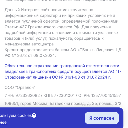
Данный Интернет-сайт носит исключительно
информационный характер и ни при каких условиях не я
вляется публичной офертой, определяемой положениями
Статьи 437 Гражданского кодекса РФ. Для получения
подробной информации о наличии и стоимости указанных
товаров и (или) услуг, пожалуйста, обращайтесь к
менеджерам автоцентра
Кредит предоставляется банком АO «ТБанк».
Лицензия ЦБ
РФ № 2673 от 09.07.2024.
Обязательное страхование гражданской ответственности
владельцев транспортных средств осуществляется АО "Т-
Страхование" лицензии ОС № 0191-03 от 01.07.2024 г.
ООО "Орвалон"
ИНН: 9723262082
/ КПП: 772301001
/ ОГРН: 1257700451557
109651, город Москва, Батайский проезд, д. 35, помещ. 3/2
Политика в отношении обработки персональных данных
ользуем cookies
Я согласен
Согласие на рекламную рассылку
нее
Правовая информация