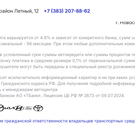
район Летный, 12
+7 (383) 207-88-62
г. Ново
ита варьируется от 4.9%
и зависит от конкретного банка, сумм
ксимальный - 96 месяцев. При этом любые дополнительные ком
в условленный срок суммы автокредита или суммы процентов по
рочку платежа в среднем размере 0,1% от первоначальной сум
рушителе могут быть переданы в специальный реестр должников
сит исключительно информационный характер и ни при каких ус
Гражданского кодекса РФ. Для получения подробной информации 
ь к менеджерам автоцентра
 банком АO «ТБанк».
Лицензия ЦБ РФ № 2673 от 09.07.2024.
ие гражданской ответственности владельцев транспортных сре