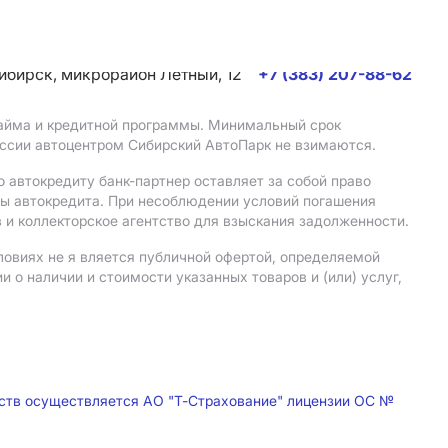
сибирск, микрорайон Летный, 12
+7 (383) 207-88-62
 займа и кредитной программы. Минимальный срок
иссии автоцентром Сибирский АвтоПарк не взимаются.
 автокредиту банк-партнер оставляет за собой право
мы автокредита. При несоблюдении условий погашения
 и коллекторское агентство для взыскания задолженности.
ловиях не я вляется публичной офертой, определяемой
о наличии и стоимости указанных товаров и (или) услуг,
дств осуществляется АО "Т-Страхование" лицензии ОС №