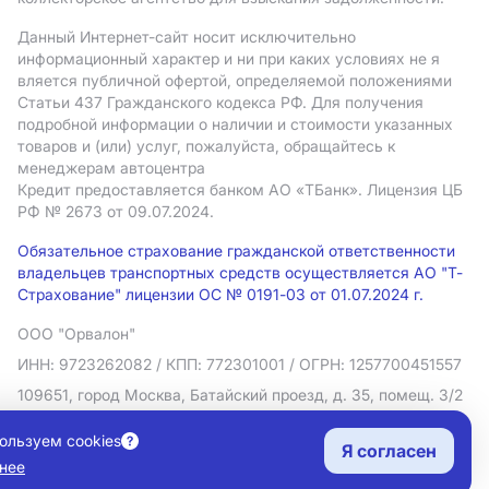
Данный Интернет-сайт носит исключительно
информационный характер и ни при каких условиях не я
вляется публичной офертой, определяемой положениями
Статьи 437 Гражданского кодекса РФ. Для получения
подробной информации о наличии и стоимости указанных
товаров и (или) услуг, пожалуйста, обращайтесь к
менеджерам автоцентра
Кредит предоставляется банком АO «ТБанк».
Лицензия ЦБ
РФ № 2673 от 09.07.2024.
Обязательное страхование гражданской ответственности
владельцев транспортных средств осуществляется АО "Т-
Страхование" лицензии ОС № 0191-03 от 01.07.2024 г.
ООО "Орвалон"
ИНН: 9723262082
/ КПП: 772301001
/ ОГРН: 1257700451557
109651, город Москва, Батайский проезд, д. 35, помещ. 3/2
Политика в отношении обработки персональных данных
ользуем cookies
Я согласен
Согласие на рекламную рассылку
нее
Правовая информация