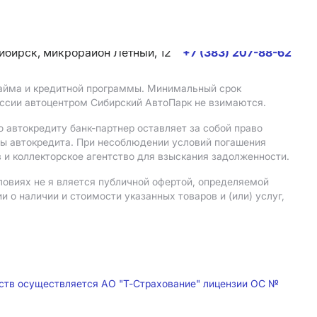
сибирск, микрорайон Летный, 12
+7 (383) 207-88-62
 займа и кредитной программы. Минимальный срок
иссии автоцентром Сибирский АвтоПарк не взимаются.
 автокредиту банк-партнер оставляет за собой право
мы автокредита. При несоблюдении условий погашения
 и коллекторское агентство для взыскания задолженности.
ловиях не я вляется публичной офертой, определяемой
о наличии и стоимости указанных товаров и (или) услуг,
дств осуществляется АО "Т-Страхование" лицензии ОС №