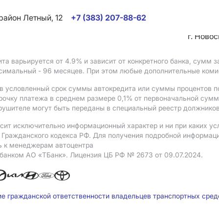
район Летный, 12
+7 (383) 207-88-62
г. Ново
ита варьируется от 4.9%
и зависит от конкретного банка, сумм
ксимальный - 96 месяцев. При этом любые дополнительные ком
в условленный срок суммы автокредита или суммы процентов по
рочку платежа в среднем размере 0,1% от первоначальной сум
рушителе могут быть переданы в специальный реестр должников
сит исключительно информационный характер и ни при каких ус
Гражданского кодекса РФ. Для получения подробной информации 
ь к менеджерам автоцентра
 банком АO «ТБанк».
Лицензия ЦБ РФ № 2673 от 09.07.2024.
ие гражданской ответственности владельцев транспортных сре