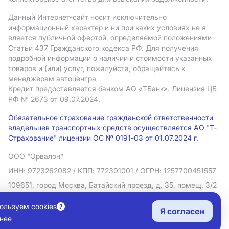
Данный Интернет-сайт носит исключительно
информационный характер и ни при каких условиях не я
вляется публичной офертой, определяемой положениями
Статьи 437 Гражданского кодекса РФ. Для получения
подробной информации о наличии и стоимости указанных
товаров и (или) услуг, пожалуйста, обращайтесь к
менеджерам автоцентра
Кредит предоставляется банком АO «ТБанк».
Лицензия ЦБ
РФ № 2673 от 09.07.2024.
Обязательное страхование гражданской ответственности
владельцев транспортных средств осуществляется АО "Т-
Страхование" лицензии ОС № 0191-03 от 01.07.2024 г.
ООО "Орвалон"
ИНН: 9723262082
/ КПП: 772301001
/ ОГРН: 1257700451557
109651, город Москва, Батайский проезд, д. 35, помещ. 3/2
Политика в отношении обработки персональных данных
ользуем cookies
Я согласен
Согласие на рекламную рассылку
нее
Правовая информация