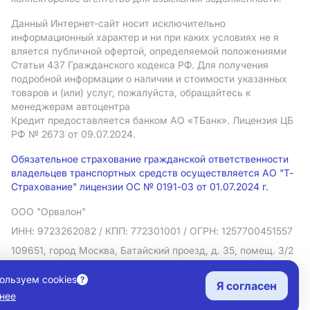
Данный Интернет-сайт носит исключительно
информационный характер и ни при каких условиях не я
вляется публичной офертой, определяемой положениями
Статьи 437 Гражданского кодекса РФ. Для получения
подробной информации о наличии и стоимости указанных
товаров и (или) услуг, пожалуйста, обращайтесь к
менеджерам автоцентра
Кредит предоставляется банком АO «ТБанк».
Лицензия ЦБ
РФ № 2673 от 09.07.2024.
Обязательное страхование гражданской ответственности
владельцев транспортных средств осуществляется АО "Т-
Страхование" лицензии ОС № 0191-03 от 01.07.2024 г.
ООО "Орвалон"
ИНН: 9723262082
/ КПП: 772301001
/ ОГРН: 1257700451557
109651, город Москва, Батайский проезд, д. 35, помещ. 3/2
Политика в отношении обработки персональных данных
ользуем cookies
Я согласен
Согласие на рекламную рассылку
нее
Правовая информация