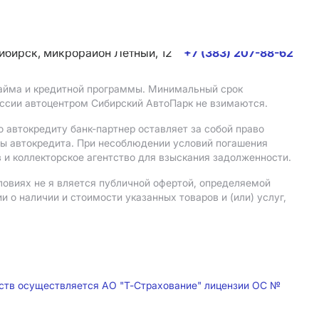
сибирск, микрорайон Летный, 12
+7 (383) 207-88-62
 займа и кредитной программы. Минимальный срок
иссии автоцентром Сибирский АвтоПарк не взимаются.
 автокредиту банк-партнер оставляет за собой право
мы автокредита. При несоблюдении условий погашения
 и коллекторское агентство для взыскания задолженности.
ловиях не я вляется публичной офертой, определяемой
о наличии и стоимости указанных товаров и (или) услуг,
дств осуществляется АО "Т-Страхование" лицензии ОС №