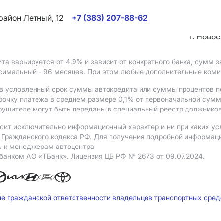
район Летный, 12
+7 (383) 207-88-62
г. Ново
ита варьируется от 4.9%
и зависит от конкретного банка, сумм
ксимальный - 96 месяцев. При этом любые дополнительные ком
в условленный срок суммы автокредита или суммы процентов по
рочку платежа в среднем размере 0,1% от первоначальной сум
рушителе могут быть переданы в специальный реестр должников
сит исключительно информационный характер и ни при каких ус
Гражданского кодекса РФ. Для получения подробной информации 
ь к менеджерам автоцентра
 банком АO «ТБанк».
Лицензия ЦБ РФ № 2673 от 09.07.2024.
ие гражданской ответственности владельцев транспортных сре