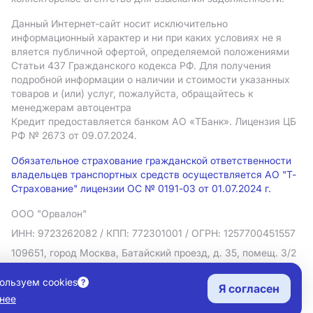
Данный Интернет-сайт носит исключительно
информационный характер и ни при каких условиях не я
вляется публичной офертой, определяемой положениями
Статьи 437 Гражданского кодекса РФ. Для получения
подробной информации о наличии и стоимости указанных
товаров и (или) услуг, пожалуйста, обращайтесь к
менеджерам автоцентра
Кредит предоставляется банком АO «ТБанк».
Лицензия ЦБ
РФ № 2673 от 09.07.2024.
Обязательное страхование гражданской ответственности
владельцев транспортных средств осуществляется АО "Т-
Страхование" лицензии ОС № 0191-03 от 01.07.2024 г.
ООО "Орвалон"
ИНН: 9723262082
/ КПП: 772301001
/ ОГРН: 1257700451557
109651, город Москва, Батайский проезд, д. 35, помещ. 3/2
Политика в отношении обработки персональных данных
ользуем cookies
Я согласен
Согласие на рекламную рассылку
нее
Правовая информация