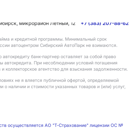
сибирск, микрорайон Летный, 12
+7 (383) 207-88-62
 займа и кредитной программы. Минимальный срок
иссии автоцентром Сибирский АвтоПарк не взимаются.
 автокредиту банк-партнер оставляет за собой право
мы автокредита. При несоблюдении условий погашения
 и коллекторское агентство для взыскания задолженности.
ловиях не я вляется публичной офертой, определяемой
о наличии и стоимости указанных товаров и (или) услуг,
дств осуществляется АО "Т-Страхование" лицензии ОС №