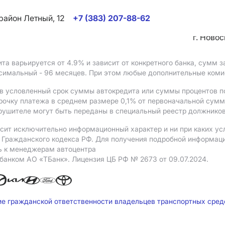
район Летный, 12
+7 (383) 207-88-62
г. Ново
ита варьируется от 4.9%
и зависит от конкретного банка, сумм
ксимальный - 96 месяцев. При этом любые дополнительные ком
в условленный срок суммы автокредита или суммы процентов по
рочку платежа в среднем размере 0,1% от первоначальной сум
рушителе могут быть переданы в специальный реестр должников
сит исключительно информационный характер и ни при каких ус
Гражданского кодекса РФ. Для получения подробной информации 
ь к менеджерам автоцентра
 банком АO «ТБанк».
Лицензия ЦБ РФ № 2673 от 09.07.2024.
ие гражданской ответственности владельцев транспортных сре