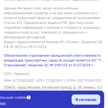
Данный Интернет-сайт носит исключительно
информационный характер и ни при каких условиях не я
вляется публичной офертой, определяемой положениями
Статьи 437 Гражданского кодекса РФ. Для получения
подробной информации о наличии и стоимости указанных
товаров и (или) услуг, пожалуйста, обращайтесь к
менеджерам автоцентра
Кредит предоставляется банком АO «ТБанк».
Лицензия ЦБ
РФ № 2673 от 09.07.2024.
Обязательное страхование гражданской ответственности
владельцев транспортных средств осуществляется АО "Т-
Страхование" лицензии ОС № 0191-03 от 01.07.2024 г.
ООО "Орвалон"
ИНН: 9723262082
/ КПП: 772301001
/ ОГРН: 1257700451557
109651, город Москва, Батайский проезд, д. 35, помещ. 3/2
Политика в отношении обработки персональных данных
ользуем cookies
Я согласен
Согласие на рекламную рассылку
нее
Правовая информация