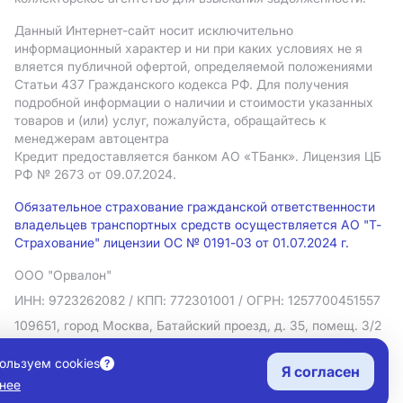
Данный Интернет-сайт носит исключительно
информационный характер и ни при каких условиях не я
вляется публичной офертой, определяемой положениями
Статьи 437 Гражданского кодекса РФ. Для получения
подробной информации о наличии и стоимости указанных
товаров и (или) услуг, пожалуйста, обращайтесь к
менеджерам автоцентра
Кредит предоставляется банком АO «ТБанк».
Лицензия ЦБ
РФ № 2673 от 09.07.2024.
Обязательное страхование гражданской ответственности
владельцев транспортных средств осуществляется АО "Т-
Страхование" лицензии ОС № 0191-03 от 01.07.2024 г.
ООО "Орвалон"
ИНН: 9723262082
/ КПП: 772301001
/ ОГРН: 1257700451557
109651, город Москва, Батайский проезд, д. 35, помещ. 3/2
Политика в отношении обработки персональных данных
ользуем cookies
Я согласен
Согласие на рекламную рассылку
нее
Правовая информация