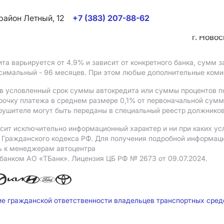
район Летный, 12
+7 (383) 207-88-62
г. Ново
ита варьируется от 4.9%
и зависит от конкретного банка, сумм
ксимальный - 96 месяцев. При этом любые дополнительные ком
в условленный срок суммы автокредита или суммы процентов по
рочку платежа в среднем размере 0,1% от первоначальной сум
рушителе могут быть переданы в специальный реестр должников
сит исключительно информационный характер и ни при каких ус
Гражданского кодекса РФ. Для получения подробной информации 
ь к менеджерам автоцентра
 банком АO «ТБанк».
Лицензия ЦБ РФ № 2673 от 09.07.2024.
ие гражданской ответственности владельцев транспортных сре