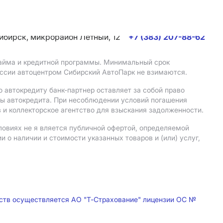
сибирск, микрорайон Летный, 12
+7 (383) 207-88-62
 займа и кредитной программы. Минимальный срок
иссии автоцентром Сибирский АвтоПарк не взимаются.
 автокредиту банк-партнер оставляет за собой право
мы автокредита. При несоблюдении условий погашения
 и коллекторское агентство для взыскания задолженности.
ловиях не я вляется публичной офертой, определяемой
о наличии и стоимости указанных товаров и (или) услуг,
дств осуществляется АО "Т-Страхование" лицензии ОС №