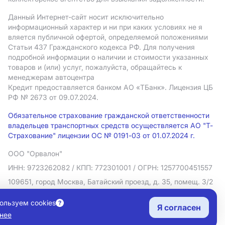
Данный Интернет-сайт носит исключительно
информационный характер и ни при каких условиях не я
вляется публичной офертой, определяемой положениями
Статьи 437 Гражданского кодекса РФ. Для получения
подробной информации о наличии и стоимости указанных
товаров и (или) услуг, пожалуйста, обращайтесь к
менеджерам автоцентра
Кредит предоставляется банком АO «ТБанк».
Лицензия ЦБ
РФ № 2673 от 09.07.2024.
Обязательное страхование гражданской ответственности
владельцев транспортных средств осуществляется АО "Т-
Страхование" лицензии ОС № 0191-03 от 01.07.2024 г.
ООО "Орвалон"
ИНН: 9723262082
/ КПП: 772301001
/ ОГРН: 1257700451557
109651, город Москва, Батайский проезд, д. 35, помещ. 3/2
Политика в отношении обработки персональных данных
ользуем cookies
Я согласен
Согласие на рекламную рассылку
нее
Правовая информация