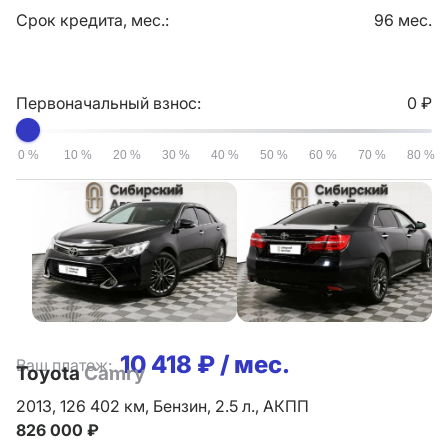
Срок кредита, мес.:
96 мес.
Первоначальный взнос:
0 ₽
0 %
10 %
20 %
30 %
40 %
50 %
60 %
70 %
80 %
10 418 ₽ / мес.
Ваш платеж:
Toyota
Camry
2013,
126 402 км,
Бензин,
2.5 л.,
АКПП
826 000 ₽