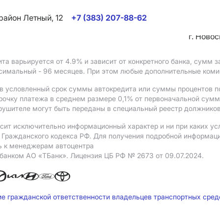
район Летный, 12
+7 (383) 207-88-62
г. Ново
ита варьируется от 4.9%
и зависит от конкретного банка, сумм
ксимальный - 96 месяцев. При этом любые дополнительные ком
в условленный срок суммы автокредита или суммы процентов по
рочку платежа в среднем размере 0,1% от первоначальной сум
рушителе могут быть переданы в специальный реестр должников
сит исключительно информационный характер и ни при каких ус
Гражданского кодекса РФ. Для получения подробной информации 
ь к менеджерам автоцентра
 банком АO «ТБанк».
Лицензия ЦБ РФ № 2673 от 09.07.2024.
ие гражданской ответственности владельцев транспортных сре