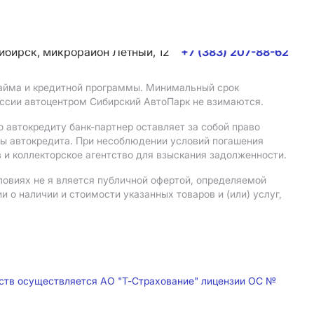
сибирск, микрорайон Летный, 12
+7 (383) 207-88-62
 займа и кредитной программы. Минимальный срок
иссии автоцентром Сибирский АвтоПарк не взимаются.
 автокредиту банк-партнер оставляет за собой право
мы автокредита. При несоблюдении условий погашения
 и коллекторское агентство для взыскания задолженности.
ловиях не я вляется публичной офертой, определяемой
о наличии и стоимости указанных товаров и (или) услуг,
дств осуществляется АО "Т-Страхование" лицензии ОС №