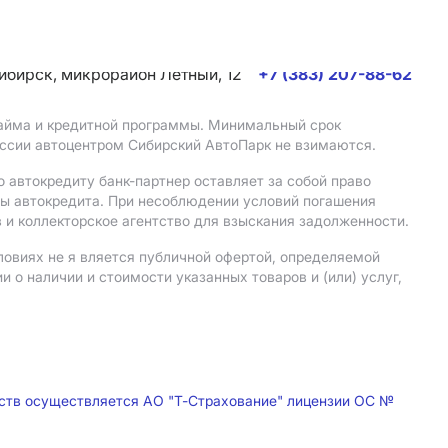
сибирск, микрорайон Летный, 12
+7 (383) 207-88-62
 займа и кредитной программы. Минимальный срок
иссии автоцентром Сибирский АвтоПарк не взимаются.
 автокредиту банк-партнер оставляет за собой право
мы автокредита. При несоблюдении условий погашения
 и коллекторское агентство для взыскания задолженности.
ловиях не я вляется публичной офертой, определяемой
о наличии и стоимости указанных товаров и (или) услуг,
дств осуществляется АО "Т-Страхование" лицензии ОС №