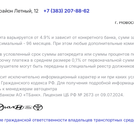
район Летный, 12
+7 (383) 207-88-62
г. Ново
ита варьируется от 4.9%
и зависит от конкретного банка, сумм
ксимальный - 96 месяцев. При этом любые дополнительные ком
в условленный срок суммы автокредита или суммы процентов по
рочку платежа в среднем размере 0,1% от первоначальной сум
рушителе могут быть переданы в специальный реестр должников
сит исключительно информационный характер и ни при каких ус
Гражданского кодекса РФ. Для получения подробной информации 
ь к менеджерам автоцентра
 банком АO «ТБанк».
Лицензия ЦБ РФ № 2673 от 09.07.2024.
ие гражданской ответственности владельцев транспортных сре