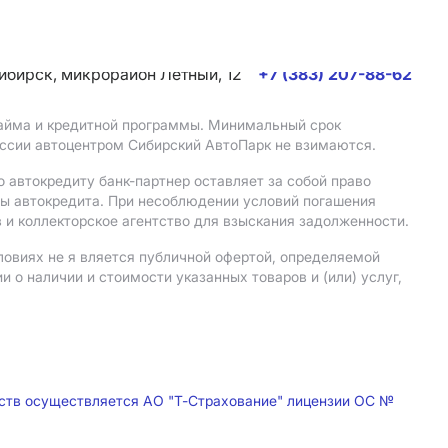
сибирск, микрорайон Летный, 12
+7 (383) 207-88-62
 займа и кредитной программы. Минимальный срок
иссии автоцентром Сибирский АвтоПарк не взимаются.
 автокредиту банк-партнер оставляет за собой право
мы автокредита. При несоблюдении условий погашения
 и коллекторское агентство для взыскания задолженности.
ловиях не я вляется публичной офертой, определяемой
о наличии и стоимости указанных товаров и (или) услуг,
дств осуществляется АО "Т-Страхование" лицензии ОС №