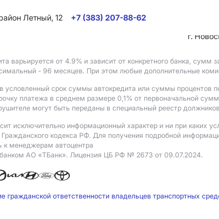
район Летный, 12
+7 (383) 207-88-62
г. Ново
ита варьируется от 4.9%
и зависит от конкретного банка, сумм
ксимальный - 96 месяцев. При этом любые дополнительные ком
в условленный срок суммы автокредита или суммы процентов по
рочку платежа в среднем размере 0,1% от первоначальной сум
рушителе могут быть переданы в специальный реестр должников
сит исключительно информационный характер и ни при каких ус
Гражданского кодекса РФ. Для получения подробной информации 
ь к менеджерам автоцентра
 банком АO «ТБанк».
Лицензия ЦБ РФ № 2673 от 09.07.2024.
ие гражданской ответственности владельцев транспортных сре