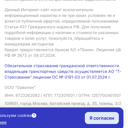
Данный Интернет-сайт носит исключительно
информационный характер и ни при каких условиях не я
вляется публичной офертой, определяемой положениями
Статьи 437 Гражданского кодекса РФ. Для получения
подробной информации о наличии и стоимости указанных
товаров и (или) услуг, пожалуйста, обращайтесь к
менеджерам автоцентра
Кредит предоставляется банком АO «ТБанк».
Лицензия ЦБ
РФ № 2673 от 09.07.2024.
Обязательное страхование гражданской ответственности
владельцев транспортных средств осуществляется АО "Т-
Страхование" лицензии ОС № 0191-03 от 01.07.2024 г.
ООО "Орвалон"
ИНН: 9723262082
/ КПП: 772301001
/ ОГРН: 1257700451557
109651, город Москва, Батайский проезд, д. 35, помещ. 3/2
Политика в отношении обработки персональных данных
ользуем cookies
Я согласен
Согласие на рекламную рассылку
нее
Правовая информация