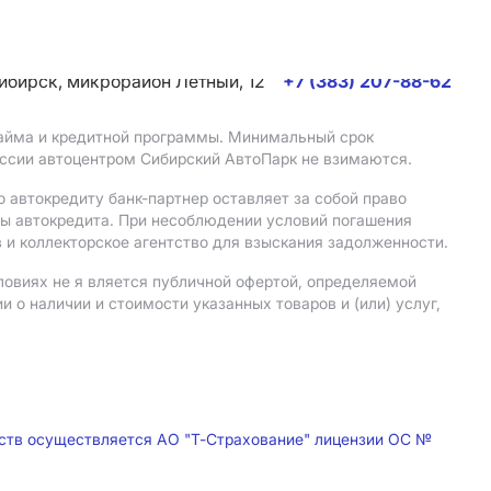
сибирск, микрорайон Летный, 12
+7 (383) 207-88-62
 займа и кредитной программы. Минимальный срок
иссии автоцентром Сибирский АвтоПарк не взимаются.
 автокредиту банк-партнер оставляет за собой право
мы автокредита. При несоблюдении условий погашения
 и коллекторское агентство для взыскания задолженности.
ловиях не я вляется публичной офертой, определяемой
о наличии и стоимости указанных товаров и (или) услуг,
дств осуществляется АО "Т-Страхование" лицензии ОС №