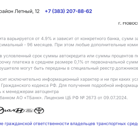
район Летный, 12
+7 (383) 207-88-62
г. Ново
ита варьируется от 4.9%
и зависит от конкретного банка, сумм
ксимальный - 96 месяцев. При этом любые дополнительные ком
в условленный срок суммы автокредита или суммы процентов по
рочку платежа в среднем размере 0,1% от первоначальной сум
рушителе могут быть переданы в специальный реестр должников
сит исключительно информационный характер и ни при каких ус
Гражданского кодекса РФ. Для получения подробной информации 
ь к менеджерам автоцентра
 банком АO «ТБанк».
Лицензия ЦБ РФ № 2673 от 09.07.2024.
ие гражданской ответственности владельцев транспортных сре