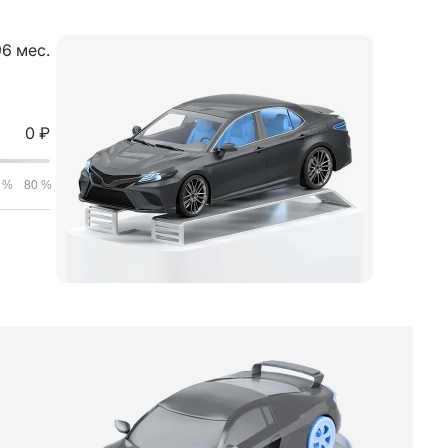
6 мес.
0 ₽
-
Ваш платеж:
70 %
80 %