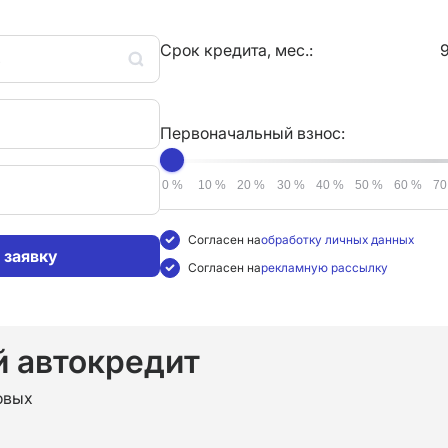
Срок кредита, мес.:
9
ь
Первоначальный взнос:
0 %
10 %
20 %
30 %
40 %
50 %
60 %
Согласен на
обработку личных данных
 заявку
Согласен на
рекламную рассылку
 автокредит
овых