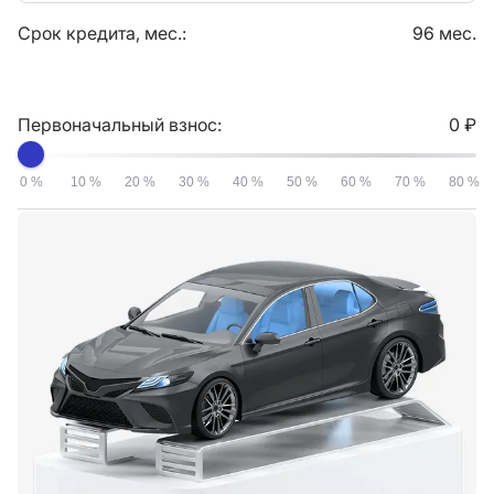
Срок кредита, мес.:
96 мес.
Первоначальный взнос:
0 ₽
0 %
10 %
20 %
30 %
40 %
50 %
60 %
70 %
80 %
-
Ваш платеж: